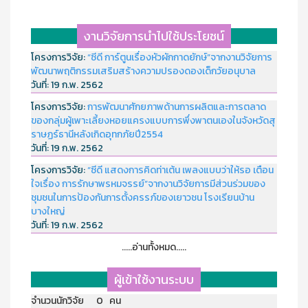
งานวิจัยการนำไปใช้ประโยชน์
โครงการวิจัย:
“ซีดี การ์ตูนเรื่องหัวผักกาดยักษ์”จากงานวิจัยการ
พัฒนาพฤติกรรมเสริมสร้างความปรองดองเด็กวัยอนุบาล
วันที่:
19 ก.พ. 2562
โครงการวิจัย:
การพัฒนาศักยภาพด้านการผลิตและการตลาด
ของกลุ่มผู้เพาะเลี้ยงหอยแครงแบบการพึ่งพาตนเองในจังหวัดสุ
ราษฏร์ธานีหลังเกิดอุทกภัยปี2554
วันที่:
19 ก.พ. 2562
โครงการวิจัย:
“ซีดี แสดงการคิดท่าเต้น เพลงแบบว่าให้รอ เตือน
ใจเรื่อง การรักษาพรหมจรรย์”จากงานวิจัยการมีส่วนร่วมของ
ชุมชนในการป้องกันการตั้งครรภ์ของเยาวชน โรงเรียนบ้าน
บางใหญ่
วันที่:
19 ก.พ. 2562
.....อ่านทั้งหมด.....
ผู้เข้าใช้งานระบบ
จำนวนนักวิจัย 0 คน