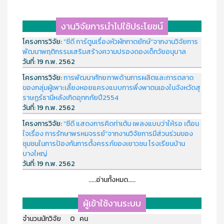
งานวิจัยการนำไปใช้ประโยชน์
โครงการวิจัย:
“ซีดี การ์ตูนเรื่องหัวผักกาดยักษ์”จากงานวิจัยการ
พัฒนาพฤติกรรมเสริมสร้างความปรองดองเด็กวัยอนุบาล
วันที่:
19 ก.พ. 2562
โครงการวิจัย:
การพัฒนาศักยภาพด้านการผลิตและการตลาด
ของกลุ่มผู้เพาะเลี้ยงหอยแครงแบบการพึ่งพาตนเองในจังหวัดสุ
ราษฏร์ธานีหลังเกิดอุทกภัยปี2554
วันที่:
19 ก.พ. 2562
โครงการวิจัย:
“ซีดี แสดงการคิดท่าเต้น เพลงแบบว่าให้รอ เตือน
ใจเรื่อง การรักษาพรหมจรรย์”จากงานวิจัยการมีส่วนร่วมของ
ชุมชนในการป้องกันการตั้งครรภ์ของเยาวชน โรงเรียนบ้าน
บางใหญ่
วันที่:
19 ก.พ. 2562
.....อ่านทั้งหมด.....
ผู้เข้าใช้งานระบบ
จำนวนนักวิจัย 0 คน