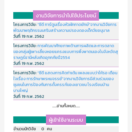
งานวิจัยการนำไปใช้ประโยชน์
โครงการวิจัย:
“ซีดี การ์ตูนเรื่องหัวผักกาดยักษ์”จากงานวิจัยการ
พัฒนาพฤติกรรมเสริมสร้างความปรองดองเด็กวัยอนุบาล
วันที่:
19 ก.พ. 2562
โครงการวิจัย:
การพัฒนาศักยภาพด้านการผลิตและการตลาด
ของกลุ่มผู้เพาะเลี้ยงหอยแครงแบบการพึ่งพาตนเองในจังหวัดสุ
ราษฏร์ธานีหลังเกิดอุทกภัยปี2554
วันที่:
19 ก.พ. 2562
โครงการวิจัย:
“ซีดี แสดงการคิดท่าเต้น เพลงแบบว่าให้รอ เตือน
ใจเรื่อง การรักษาพรหมจรรย์”จากงานวิจัยการมีส่วนร่วมของ
ชุมชนในการป้องกันการตั้งครรภ์ของเยาวชน โรงเรียนบ้าน
บางใหญ่
วันที่:
19 ก.พ. 2562
.....อ่านทั้งหมด.....
ผู้เข้าใช้งานระบบ
จำนวนนักวิจัย 0 คน