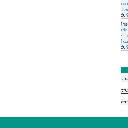
ตลา
จัง
วันที
โคร
เตื
ร่ว
โรง
วันที
จำน
จำน
จำน