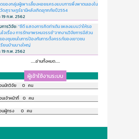
ดของกลุ่มผู้เพาะเลี้ยงหอยแครงแบบการพึ่งพาตนเองใน
หวัดสุราษฏร์ธานีหลังเกิดอุทกภัยปี2554
่:
19 ก.พ. 2562
งการวิจัย:
“ซีดี แสดงการคิดท่าเต้น เพลงแบบว่าให้รอ
อนใจเรื่อง การรักษาพรหมจรรย์”จากงานวิจัยการมีส่วน
มของชุมชนในการป้องกันการตั้งครรภ์ของเยาวชน
เรียนบ้านบางใหญ่
่:
19 ก.พ. 2562
.....อ่านทั้งหมด.....
ผู้เข้าใช้งานระบบ
วนนักวิจัย 0 คน
วนเจ้าหน้าที่ 0 คน
วนผู้ทรง 0 คน