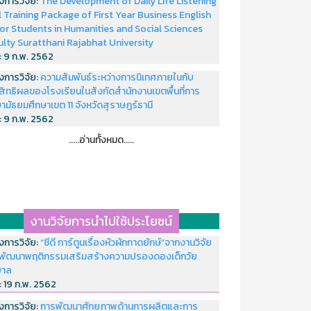
งการวิจัย:
The Development of Daily Life Listening
ll Training Package of First Year Business English
or Students in Humanities and Social Sciences
ulty Suratthani Rajabhat University
่:
9 ก.พ. 2562
งการวิจัย:
ความสัมพันธ์ระหว่างการนิเทศภายในกับ
สิทธิผลของโรงเรียนในสังกัดสำนักงานเขตพื้นที่การ
ามัธยมศึกษาเขต 11 จังหวัดสุราษฎร์ธานี
่:
9 ก.พ. 2562
.....อ่านทั้งหมด.....
งานวิจัยการนำไปใช้ประโยชน์
งการวิจัย:
“ซีดี การ์ตูนเรื่องหัวผักกาดยักษ์”จากงานวิจัย
พัฒนาพฤติกรรมเสริมสร้างความปรองดองเด็กวัย
บาล
่:
19 ก.พ. 2562
งการวิจัย:
การพัฒนาศักยภาพด้านการผลิตและการ