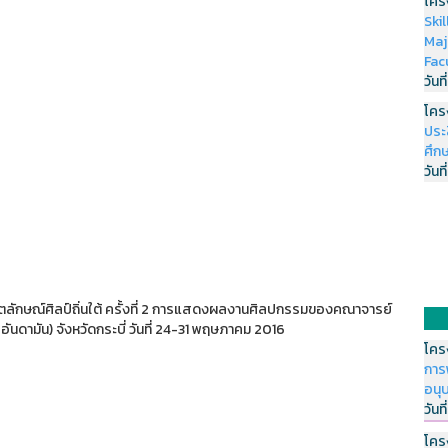
โคร
Ski
Maj
Fac
วันที
โคร
ประ
ศึกษ
วันที
ลักษณ์ศิลป์ถิ่นใต้ ครั้งที่ 2 การแสดงผลงานศิลปกรรมของคณาจารย์
ันดามัน) จังหวัดกระบี่ วันที่ 24-31 พฤษภาคม 2016
โคร
การ
อนุ
วันที
โคร