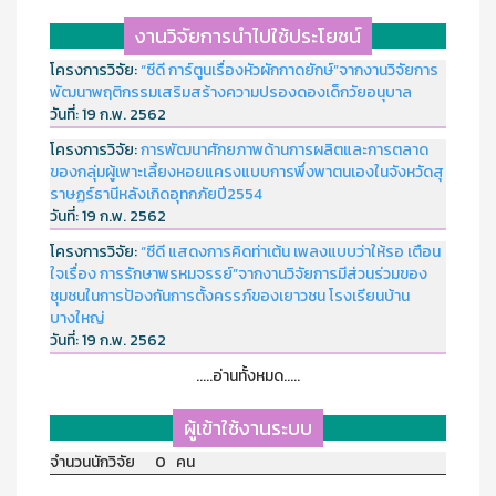
งานวิจัยการนำไปใช้ประโยชน์
โครงการวิจัย:
“ซีดี การ์ตูนเรื่องหัวผักกาดยักษ์”จากงานวิจัยการ
พัฒนาพฤติกรรมเสริมสร้างความปรองดองเด็กวัยอนุบาล
วันที่:
19 ก.พ. 2562
โครงการวิจัย:
การพัฒนาศักยภาพด้านการผลิตและการตลาด
ของกลุ่มผู้เพาะเลี้ยงหอยแครงแบบการพึ่งพาตนเองในจังหวัดสุ
ราษฏร์ธานีหลังเกิดอุทกภัยปี2554
วันที่:
19 ก.พ. 2562
โครงการวิจัย:
“ซีดี แสดงการคิดท่าเต้น เพลงแบบว่าให้รอ เตือน
ใจเรื่อง การรักษาพรหมจรรย์”จากงานวิจัยการมีส่วนร่วมของ
ชุมชนในการป้องกันการตั้งครรภ์ของเยาวชน โรงเรียนบ้าน
บางใหญ่
วันที่:
19 ก.พ. 2562
.....อ่านทั้งหมด.....
ผู้เข้าใช้งานระบบ
จำนวนนักวิจัย 0 คน