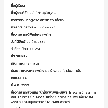
ชื่อผู้เขียน:
ชื่อผู้ร่วมวิจัย:
--ไม่ได้ระบุข้อมูล--
สาขาวิชา:
หลักสูตรสาขาวิชาศิลปศึกษา
ประเภทบทความ:
งานสร้างสรรค์
ชื่อวารสาร/ตีพิมพ์เผยแพร์:
4
วันที่ตีพิมพ์:
22 มี.ค. 2559
วันที่ขอเบิก:
1 ม.ค. 2513
จำนวนเงิน:
-
คณะ:
คณะครุศาสตร์
ประเภทแหล่งเผยแพร์:
งานสร้างสรรค์ระดับสถาบัน
คะแนน:
0.4
ปี พ.ศ.:
2559
ชื่อวารสาร/สิ่งพิมพ์ที่นำไปตีพิมพ์เผยแพร์:
โครงการนิทรรศการ
ศิลปคณาจารย์ ณ หอศิลป์ศรีวิชัย อาคารเฉลิมพระเกียรติ 84
พรรษา คณะมนุษยศาสตร์และสังคมศาสตร์