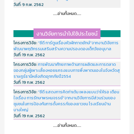
วันที่:
9 ก.พ. 2562
.....อ่านทั้งหมด.....
งานวิจัยการนำไปใช้ประโยชน์
โครงการวิจัย:
“ซีดี การ์ตูนเรื่องหัวผักกาดยักษ์”จากงานวิจัยการ
พัฒนาพฤติกรรมเสริมสร้างความปรองดองเด็กวัยอนุบาล
วันที่:
19 ก.พ. 2562
โครงการวิจัย:
การพัฒนาศักยภาพด้านการผลิตและการตลาด
ของกลุ่มผู้เพาะเลี้ยงหอยแครงแบบการพึ่งพาตนเองในจังหวัดสุ
ราษฏร์ธานีหลังเกิดอุทกภัยปี2554
วันที่:
19 ก.พ. 2562
โครงการวิจัย:
“ซีดี แสดงการคิดท่าเต้น เพลงแบบว่าให้รอ เตือน
ใจเรื่อง การรักษาพรหมจรรย์”จากงานวิจัยการมีส่วนร่วมของ
ชุมชนในการป้องกันการตั้งครรภ์ของเยาวชน โรงเรียนบ้าน
บางใหญ่
วันที่:
19 ก.พ. 2562
.....อ่านทั้งหมด.....