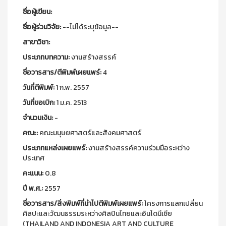
ชื่อผู้เขียน:
ชื่อผู้ร่วมวิจัย:
--ไม่ได้ระบุข้อมูล--
สาขาวิชา:
ประเภทบทความ:
งานสร้างสรรค์
ชื่อวารสาร/ตีพิมพ์เผยแพร์:
4
วันที่ตีพิมพ์:
1 ก.พ. 2557
วันที่ขอเบิก:
1 ม.ค. 2513
จำนวนเงิน:
-
คณะ:
คณะมนุษยศาสตร์และสังคมศาสตร์
ประเภทแหล่งเผยแพร์:
งานสร้างสรรค์ความร่วมมือระหว่าง
ประเทศ
คะแนน:
0.8
ปี พ.ศ.:
2557
ชื่อวารสาร/สิ่งพิมพ์ที่นำไปตีพิมพ์เผยแพร์:
โครงการแลกเปลี่ยน
ศิลปะและวัฒนธรรมระหว่างศิลปินไทยและอินโดนีเซีย
(THAILAND AND INDONESIA ART AND CULTURE