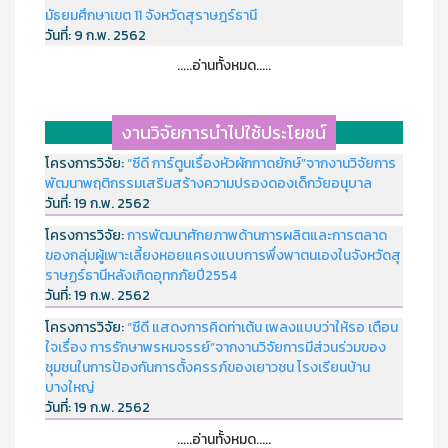
มัธยมศึกษาเขต 11 จังหวัดสุราษฎร์ธานี
วันที่:
9 ก.พ. 2562
.....อ่านทั้งหมด.....
งานวิจัยการนำไปใช้ประโยชน์
โครงการวิจัย:
“ซีดี การ์ตูนเรื่องหัวผักกาดยักษ์”จากงานวิจัยการ
พัฒนาพฤติกรรมเสริมสร้างความปรองดองเด็กวัยอนุบาล
วันที่:
19 ก.พ. 2562
โครงการวิจัย:
การพัฒนาศักยภาพด้านการผลิตและการตลาด
ของกลุ่มผู้เพาะเลี้ยงหอยแครงแบบการพึ่งพาตนเองในจังหวัดสุ
ราษฏร์ธานีหลังเกิดอุทกภัยปี2554
วันที่:
19 ก.พ. 2562
โครงการวิจัย:
“ซีดี แสดงการคิดท่าเต้น เพลงแบบว่าให้รอ เตือน
ใจเรื่อง การรักษาพรหมจรรย์”จากงานวิจัยการมีส่วนร่วมของ
ชุมชนในการป้องกันการตั้งครรภ์ของเยาวชน โรงเรียนบ้าน
บางใหญ่
วันที่:
19 ก.พ. 2562
.....อ่านทั้งหมด.....