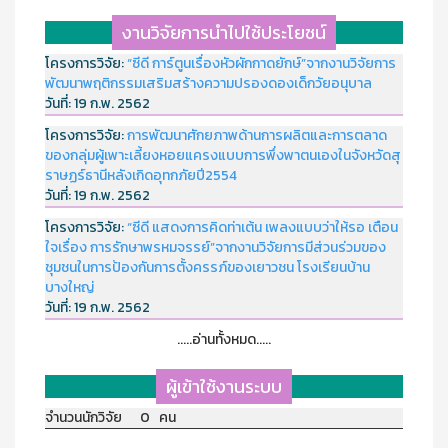
งานวิจัยการนำไปใช้ประโยชน์
โครงการวิจัย:
“ซีดี การ์ตูนเรื่องหัวผักกาดยักษ์”จากงานวิจัยการ
พัฒนาพฤติกรรมเสริมสร้างความปรองดองเด็กวัยอนุบาล
วันที่:
19 ก.พ. 2562
โครงการวิจัย:
การพัฒนาศักยภาพด้านการผลิตและการตลาด
ของกลุ่มผู้เพาะเลี้ยงหอยแครงแบบการพึ่งพาตนเองในจังหวัดสุ
ราษฏร์ธานีหลังเกิดอุทกภัยปี2554
วันที่:
19 ก.พ. 2562
โครงการวิจัย:
“ซีดี แสดงการคิดท่าเต้น เพลงแบบว่าให้รอ เตือน
ใจเรื่อง การรักษาพรหมจรรย์”จากงานวิจัยการมีส่วนร่วมของ
ชุมชนในการป้องกันการตั้งครรภ์ของเยาวชน โรงเรียนบ้าน
บางใหญ่
วันที่:
19 ก.พ. 2562
.....อ่านทั้งหมด.....
ผู้เข้าใช้งานระบบ
จำนวนนักวิจัย 0 คน