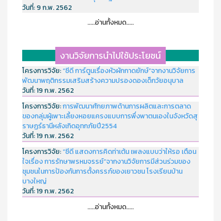
วันที่:
9 ก.พ. 2562
.....อ่านทั้งหมด.....
งานวิจัยการนำไปใช้ประโยชน์
โครงการวิจัย:
“ซีดี การ์ตูนเรื่องหัวผักกาดยักษ์”จากงานวิจัยการ
พัฒนาพฤติกรรมเสริมสร้างความปรองดองเด็กวัยอนุบาล
วันที่:
19 ก.พ. 2562
โครงการวิจัย:
การพัฒนาศักยภาพด้านการผลิตและการตลาด
ของกลุ่มผู้เพาะเลี้ยงหอยแครงแบบการพึ่งพาตนเองในจังหวัดสุ
ราษฏร์ธานีหลังเกิดอุทกภัยปี2554
วันที่:
19 ก.พ. 2562
โครงการวิจัย:
“ซีดี แสดงการคิดท่าเต้น เพลงแบบว่าให้รอ เตือน
ใจเรื่อง การรักษาพรหมจรรย์”จากงานวิจัยการมีส่วนร่วมของ
ชุมชนในการป้องกันการตั้งครรภ์ของเยาวชน โรงเรียนบ้าน
บางใหญ่
วันที่:
19 ก.พ. 2562
.....อ่านทั้งหมด.....