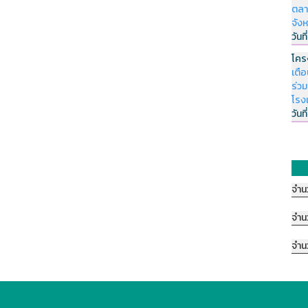
ตลา
จัง
วันที
โคร
เตื
ร่ว
โรง
วันที
จำน
จำน
จำน