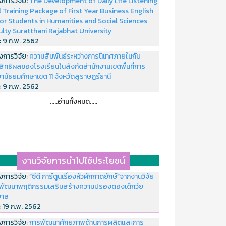
งการวิจัย:
The Development of Daily Life Listening
ll Training Package of First Year Business English
or Students in Humanities and Social Sciences
ulty Suratthani Rajabhat University
่:
9 ก.พ. 2562
งการวิจัย:
ความสัมพันธ์ระหว่างการนิเทศภายในกับ
สิทธิผลของโรงเรียนในสังกัดสำนักงานเขตพื้นที่การ
ามัธยมศึกษาเขต 11 จังหวัดสุราษฎร์ธานี
่:
9 ก.พ. 2562
.....อ่านทั้งหมด.....
งานวิจัยการนำไปใช้ประโยชน์
งการวิจัย:
“ซีดี การ์ตูนเรื่องหัวผักกาดยักษ์”จากงานวิจัย
พัฒนาพฤติกรรมเสริมสร้างความปรองดองเด็กวัย
บาล
่:
19 ก.พ. 2562
งการวิจัย:
การพัฒนาศักยภาพด้านการผลิตและการ