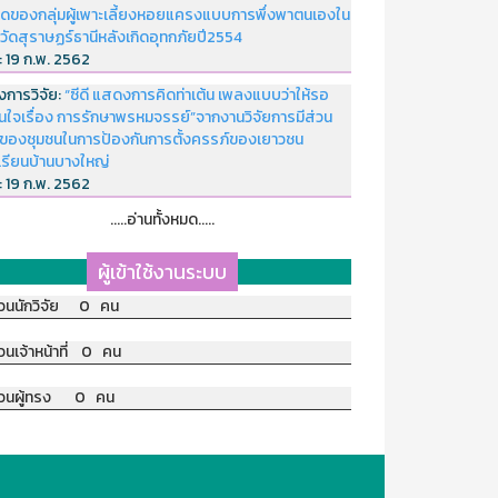
ดของกลุ่มผู้เพาะเลี้ยงหอยแครงแบบการพึ่งพาตนเองใน
หวัดสุราษฏร์ธานีหลังเกิดอุทกภัยปี2554
่:
19 ก.พ. 2562
งการวิจัย:
“ซีดี แสดงการคิดท่าเต้น เพลงแบบว่าให้รอ
อนใจเรื่อง การรักษาพรหมจรรย์”จากงานวิจัยการมีส่วน
มของชุมชนในการป้องกันการตั้งครรภ์ของเยาวชน
เรียนบ้านบางใหญ่
่:
19 ก.พ. 2562
.....อ่านทั้งหมด.....
ผู้เข้าใช้งานระบบ
วนนักวิจัย 0 คน
วนเจ้าหน้าที่ 0 คน
วนผู้ทรง 0 คน