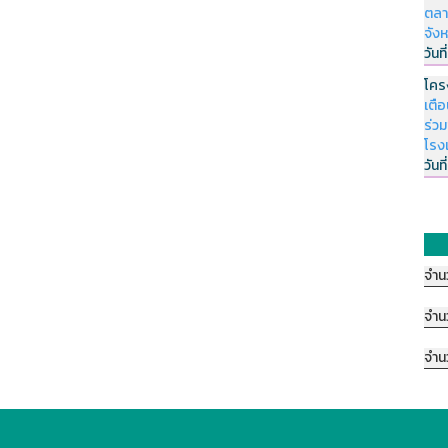
ตลา
จัง
วันที
โคร
เตื
ร่ว
โรง
วันที
จำน
จำน
จำน