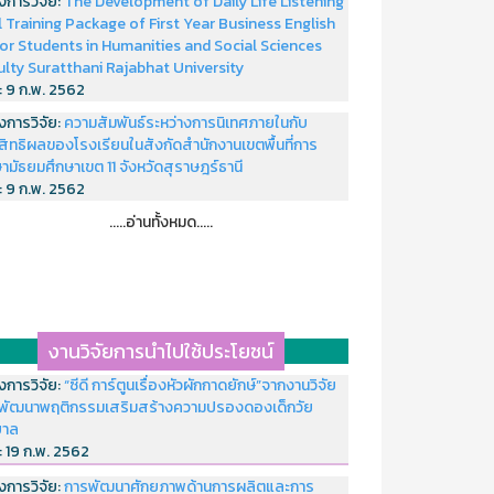
งการวิจัย:
The Development of Daily Life Listening
ll Training Package of First Year Business English
or Students in Humanities and Social Sciences
ulty Suratthani Rajabhat University
่:
9 ก.พ. 2562
งการวิจัย:
ความสัมพันธ์ระหว่างการนิเทศภายในกับ
สิทธิผลของโรงเรียนในสังกัดสำนักงานเขตพื้นที่การ
ามัธยมศึกษาเขต 11 จังหวัดสุราษฎร์ธานี
่:
9 ก.พ. 2562
.....อ่านทั้งหมด.....
งานวิจัยการนำไปใช้ประโยชน์
งการวิจัย:
“ซีดี การ์ตูนเรื่องหัวผักกาดยักษ์”จากงานวิจัย
พัฒนาพฤติกรรมเสริมสร้างความปรองดองเด็กวัย
บาล
่:
19 ก.พ. 2562
งการวิจัย:
การพัฒนาศักยภาพด้านการผลิตและการ