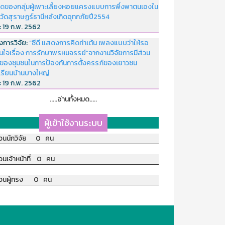
ดของกลุ่มผู้เพาะเลี้ยงหอยแครงแบบการพึ่งพาตนเองใน
หวัดสุราษฏร์ธานีหลังเกิดอุทกภัยปี2554
่:
19 ก.พ. 2562
งการวิจัย:
“ซีดี แสดงการคิดท่าเต้น เพลงแบบว่าให้รอ
อนใจเรื่อง การรักษาพรหมจรรย์”จากงานวิจัยการมีส่วน
มของชุมชนในการป้องกันการตั้งครรภ์ของเยาวชน
เรียนบ้านบางใหญ่
่:
19 ก.พ. 2562
.....อ่านทั้งหมด.....
ผู้เข้าใช้งานระบบ
วนนักวิจัย 0 คน
วนเจ้าหน้าที่ 0 คน
วนผู้ทรง 0 คน