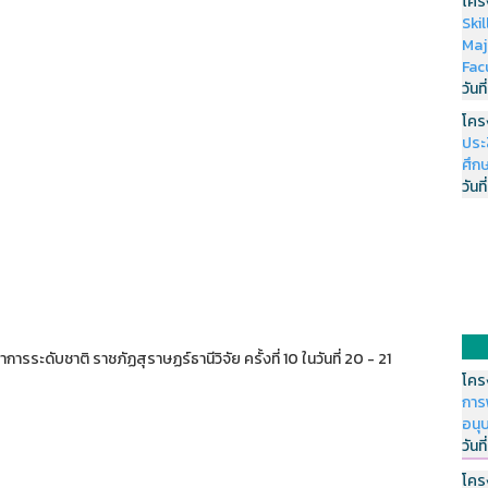
โคร
Ski
Maj
Fac
วันที
โคร
ประ
ศึกษ
วันที
การระดับชาติ ราชภัฏสุราษฏร์ธานีวิจัย ครั้งที่ 10 ในวันที่ 20 - 21
โคร
การ
อนุ
วันที
โคร