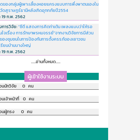
ดของกลุ่มผู้เพาะเลี้ยงหอยแครงแบบการพึ่งพาตนเองใน
หวัดสุราษฏร์ธานีหลังเกิดอุทกภัยปี2554
่:
19 ก.พ. 2562
งการวิจัย:
“ซีดี แสดงการคิดท่าเต้น เพลงแบบว่าให้รอ
อนใจเรื่อง การรักษาพรหมจรรย์”จากงานวิจัยการมีส่วน
มของชุมชนในการป้องกันการตั้งครรภ์ของเยาวชน
เรียนบ้านบางใหญ่
่:
19 ก.พ. 2562
.....อ่านทั้งหมด.....
ผู้เข้าใช้งานระบบ
วนนักวิจัย 0 คน
วนเจ้าหน้าที่ 0 คน
วนผู้ทรง 0 คน