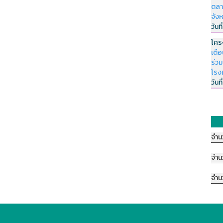
ตลา
จัง
วันที
โคร
เตื
ร่ว
โรง
วันที
จำน
จำน
จำน