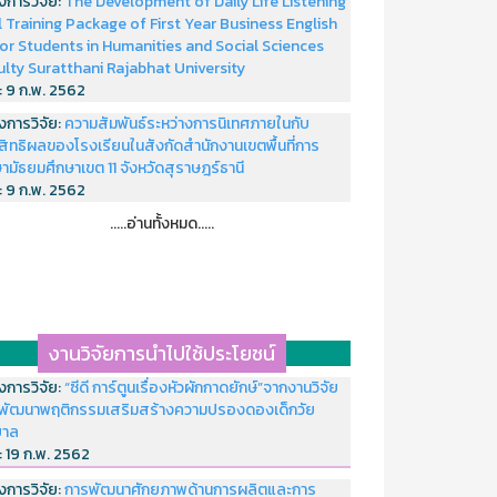
งการวิจัย:
The Development of Daily Life Listening
ll Training Package of First Year Business English
or Students in Humanities and Social Sciences
ulty Suratthani Rajabhat University
่:
9 ก.พ. 2562
งการวิจัย:
ความสัมพันธ์ระหว่างการนิเทศภายในกับ
สิทธิผลของโรงเรียนในสังกัดสำนักงานเขตพื้นที่การ
ามัธยมศึกษาเขต 11 จังหวัดสุราษฎร์ธานี
่:
9 ก.พ. 2562
.....อ่านทั้งหมด.....
งานวิจัยการนำไปใช้ประโยชน์
งการวิจัย:
“ซีดี การ์ตูนเรื่องหัวผักกาดยักษ์”จากงานวิจัย
พัฒนาพฤติกรรมเสริมสร้างความปรองดองเด็กวัย
บาล
่:
19 ก.พ. 2562
งการวิจัย:
การพัฒนาศักยภาพด้านการผลิตและการ