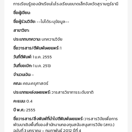
การเรียนรู้ของนักเรียนในโรงเรียนขนาดเล็กจังหวัดสุราษฎร์ธานี
ชื่อผู้เขียน:
ชื่อผู้ร่วมวิจัย:
--ไม่ได้ระบุข้อมูล--
สาขาวิชา:
ประเภทบทความ:
บทความวิจัย
ชื่อวารสาร/ตีพิมพ์เผยแพร์:
1
วันที่ตีพิมพ์:
1 ม.ค. 2555
วันที่ขอเบิก:
1 ม.ค. 2513
จำนวนเงิน:
-
คณะ:
คณะครุศาสตร์
ประเภทแหล่งเผยแพร์:
วารสารวิชาการระดับชาติ
คะแนน:
0.4
ปี พ.ศ.:
2555
ชื่อวารสาร/สิ่งพิมพ์ที่นำไปตีพิมพ์เผยแพร์:
วารสารวิจัยเพื่อการ
พัฒนาเชิงพื้นที่ของสำนักงานกองทุนสนับสนุนการวิจัย (สกว.)
ฉบับที่ 3 มกราคม – กุมภาพันธ์ 2012 ปีที่ 4