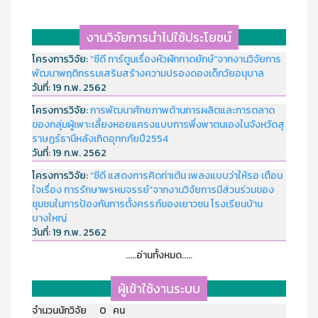
งานวิจัยการนำไปใช้ประโยชน์
โครงการวิจัย:
“ซีดี การ์ตูนเรื่องหัวผักกาดยักษ์”จากงานวิจัยการ
พัฒนาพฤติกรรมเสริมสร้างความปรองดองเด็กวัยอนุบาล
วันที่:
19 ก.พ. 2562
โครงการวิจัย:
การพัฒนาศักยภาพด้านการผลิตและการตลาด
ของกลุ่มผู้เพาะเลี้ยงหอยแครงแบบการพึ่งพาตนเองในจังหวัดสุ
ราษฏร์ธานีหลังเกิดอุทกภัยปี2554
วันที่:
19 ก.พ. 2562
โครงการวิจัย:
“ซีดี แสดงการคิดท่าเต้น เพลงแบบว่าให้รอ เตือน
ใจเรื่อง การรักษาพรหมจรรย์”จากงานวิจัยการมีส่วนร่วมของ
ชุมชนในการป้องกันการตั้งครรภ์ของเยาวชน โรงเรียนบ้าน
บางใหญ่
วันที่:
19 ก.พ. 2562
.....อ่านทั้งหมด.....
ผู้เข้าใช้งานระบบ
จำนวนนักวิจัย 0 คน