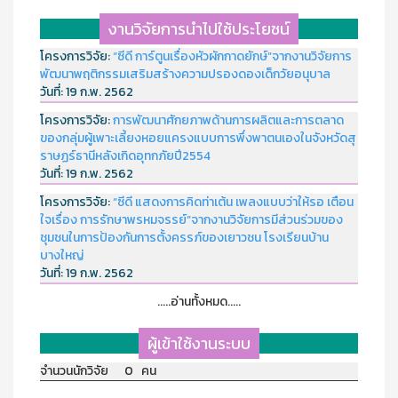
งานวิจัยการนำไปใช้ประโยชน์
โครงการวิจัย:
“ซีดี การ์ตูนเรื่องหัวผักกาดยักษ์”จากงานวิจัยการ
พัฒนาพฤติกรรมเสริมสร้างความปรองดองเด็กวัยอนุบาล
วันที่:
19 ก.พ. 2562
โครงการวิจัย:
การพัฒนาศักยภาพด้านการผลิตและการตลาด
ของกลุ่มผู้เพาะเลี้ยงหอยแครงแบบการพึ่งพาตนเองในจังหวัดสุ
ราษฏร์ธานีหลังเกิดอุทกภัยปี2554
วันที่:
19 ก.พ. 2562
โครงการวิจัย:
“ซีดี แสดงการคิดท่าเต้น เพลงแบบว่าให้รอ เตือน
ใจเรื่อง การรักษาพรหมจรรย์”จากงานวิจัยการมีส่วนร่วมของ
ชุมชนในการป้องกันการตั้งครรภ์ของเยาวชน โรงเรียนบ้าน
บางใหญ่
วันที่:
19 ก.พ. 2562
.....อ่านทั้งหมด.....
ผู้เข้าใช้งานระบบ
จำนวนนักวิจัย 0 คน