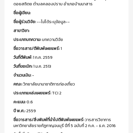
ดอยสถิตย ตำบลคลองปราบ อำเภอบ้านนาสาร
ชื่อผู้เขียน:
ชื่อผู้ร่วมวิจัย:
--ไม่ได้ระบุข้อมูล--
สาขาวิชา:
ประเภทบทความ:
บทความวิจัย
ชื่อวารสาร/ตีพิมพ์เผยแพร์:
1
วันที่ตีพิมพ์:
1 ก.ค. 2559
วันที่ขอเบิก:
1 ม.ค. 2513
จำนวนเงิน:
-
คณะ:
วิทยาลัยนานาชาติการท่องเที่ยว
ประเภทแหล่งเผยแพร์:
TCI 2
คะแนน:
0.6
ปี พ.ศ.:
2559
ชื่อวารสาร/สิ่งพิมพ์ที่นำไปตีพิมพ์เผยแพร์:
วารสารวิชาการ
มหาวิทยาลัยราชภัฏกาญจนบุรี ปีที่ 5 ฉบับที่ 2 ก.ค. - ธ.ค. 2016