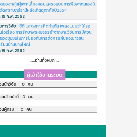
ดของกลุ่มผู้เพาะเลี้ยงหอยแครงแบบการพึ่งพาตนเองใน
หวัดสุราษฏร์ธานีหลังเกิดอุทกภัยปี2554
่:
19 ก.พ. 2562
งการวิจัย:
“ซีดี แสดงการคิดท่าเต้น เพลงแบบว่าให้รอ
อนใจเรื่อง การรักษาพรหมจรรย์”จากงานวิจัยการมีส่วน
มของชุมชนในการป้องกันการตั้งครรภ์ของเยาวชน
เรียนบ้านบางใหญ่
่:
19 ก.พ. 2562
.....อ่านทั้งหมด.....
ผู้เข้าใช้งานระบบ
วนนักวิจัย 0 คน
วนเจ้าหน้าที่ 0 คน
วนผู้ทรง 0 คน