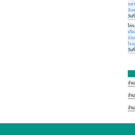
ตลา
จัง
วันที
โคร
เตื
ร่ว
โรง
วันที
จำน
จำน
จำน