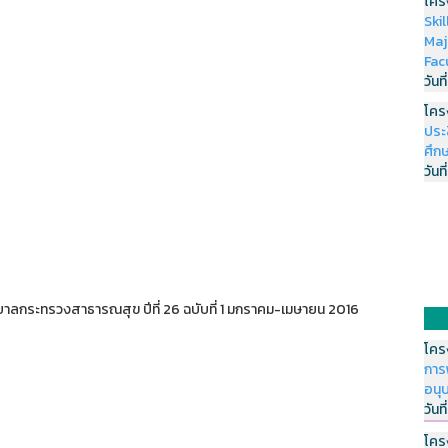
โคร
Ski
Maj
Fac
วันที
โคร
ประ
ศึกษ
วันที
ลกระทรวงสาธารณสุข ปีที่ 26 ฉบับที่ 1 มกราคม-เมษายน 2016
โคร
การ
อนุ
วันที
โคร