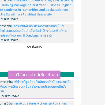
งการวิจัย:
The Development of Daily Life Listening
ll Training Package of First Year Business English
or Students in Humanities and Social Sciences
ulty Suratthani Rajabhat University
่:
9 ก.พ. 2562
งการวิจัย:
ความสัมพันธ์ระหว่างการนิเทศภายในกับ
สิทธิผลของโรงเรียนในสังกัดสำนักงานเขตพื้นที่การ
ามัธยมศึกษาเขต 11 จังหวัดสุราษฎร์ธานี
่:
9 ก.พ. 2562
.....อ่านทั้งหมด.....
งานวิจัยการนำไปใช้ประโยชน์
งการวิจัย:
“ซีดี การ์ตูนเรื่องหัวผักกาดยักษ์”จากงานวิจัย
พัฒนาพฤติกรรมเสริมสร้างความปรองดองเด็กวัย
บาล
่:
19 ก.พ. 2562
งการวิจัย:
การพัฒนาศักยภาพด้านการผลิตและการ