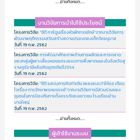
.....อ่านทั้งหมด.....
งานวิจัยการนำไปใช้ประโยชน์
โครงการวิจัย:
“ซีดี การ์ตูนเรื่องหัวผักกาดยักษ์”จากงานวิจัยการ
พัฒนาพฤติกรรมเสริมสร้างความปรองดองเด็กวัยอนุบาล
วันที่:
19 ก.พ. 2562
โครงการวิจัย:
การพัฒนาศักยภาพด้านการผลิตและการตลาด
ของกลุ่มผู้เพาะเลี้ยงหอยแครงแบบการพึ่งพาตนเองในจังหวัดสุ
ราษฏร์ธานีหลังเกิดอุทกภัยปี2554
วันที่:
19 ก.พ. 2562
โครงการวิจัย:
“ซีดี แสดงการคิดท่าเต้น เพลงแบบว่าให้รอ เตือน
ใจเรื่อง การรักษาพรหมจรรย์”จากงานวิจัยการมีส่วนร่วมของ
ชุมชนในการป้องกันการตั้งครรภ์ของเยาวชน โรงเรียนบ้าน
บางใหญ่
วันที่:
19 ก.พ. 2562
.....อ่านทั้งหมด.....
ผู้เข้าใช้งานระบบ