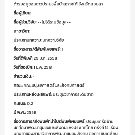
ดำรงอยู่ของชาวประมงพื้นบ้านภาคใต้ จังหวัดสงขลา
ชื่อผู้เขียน:
ชื่อผู้ร่วมวิจัย:
--ไม่ได้ระบุข้อมูล--
สาขาวิชา:
ประเภทบทความ:
บทความวิจัย
ชื่อวารสาร/ตีพิมพ์เผยแพร์:
1
วันที่ตีพิมพ์:
29 ม.ค. 2558
วันที่ขอเบิก:
1 ม.ค. 2513
จำนวนเงิน:
-
คณะ:
คณะมนุษยศาสตร์และสังคมศาสตร์
ประเภทแหล่งเผยแพร์:
ประชุมวิชาการระดับชาติ
คะแนน:
0.2
ปี พ.ศ.:
2558
ชื่อวารสาร/สิ่งพิมพ์ที่นำไปตีพิมพ์เผยแพร์:
ประชุมเครือข่าย
นักศึกษาพัฒนาชุมชนและสังคมแห่งประเทศไทย ครั้งที่ 14 เรื่อง
บทบาทของสาขาวิชาการพัฒนาชุมชน สังคม ต่อการขับเคลื่อน