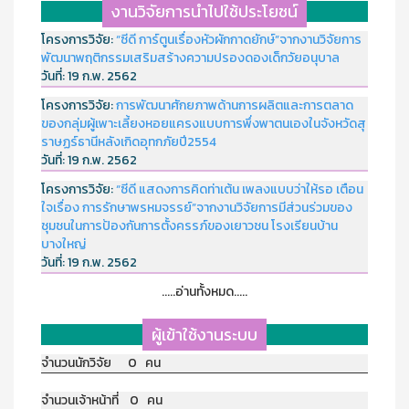
งานวิจัยการนำไปใช้ประโยชน์
โครงการวิจัย:
“ซีดี การ์ตูนเรื่องหัวผักกาดยักษ์”จากงานวิจัยการ
พัฒนาพฤติกรรมเสริมสร้างความปรองดองเด็กวัยอนุบาล
วันที่:
19 ก.พ. 2562
โครงการวิจัย:
การพัฒนาศักยภาพด้านการผลิตและการตลาด
ของกลุ่มผู้เพาะเลี้ยงหอยแครงแบบการพึ่งพาตนเองในจังหวัดสุ
ราษฏร์ธานีหลังเกิดอุทกภัยปี2554
วันที่:
19 ก.พ. 2562
โครงการวิจัย:
“ซีดี แสดงการคิดท่าเต้น เพลงแบบว่าให้รอ เตือน
ใจเรื่อง การรักษาพรหมจรรย์”จากงานวิจัยการมีส่วนร่วมของ
ชุมชนในการป้องกันการตั้งครรภ์ของเยาวชน โรงเรียนบ้าน
บางใหญ่
วันที่:
19 ก.พ. 2562
.....อ่านทั้งหมด.....
ผู้เข้าใช้งานระบบ
จำนวนนักวิจัย 0 คน
จำนวนเจ้าหน้าที่ 0 คน