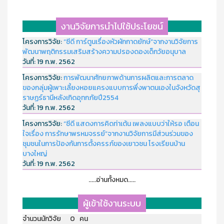
งานวิจัยการนำไปใช้ประโยชน์
โครงการวิจัย:
“ซีดี การ์ตูนเรื่องหัวผักกาดยักษ์”จากงานวิจัยการ
พัฒนาพฤติกรรมเสริมสร้างความปรองดองเด็กวัยอนุบาล
วันที่:
19 ก.พ. 2562
โครงการวิจัย:
การพัฒนาศักยภาพด้านการผลิตและการตลาด
ของกลุ่มผู้เพาะเลี้ยงหอยแครงแบบการพึ่งพาตนเองในจังหวัดสุ
ราษฏร์ธานีหลังเกิดอุทกภัยปี2554
วันที่:
19 ก.พ. 2562
โครงการวิจัย:
“ซีดี แสดงการคิดท่าเต้น เพลงแบบว่าให้รอ เตือน
ใจเรื่อง การรักษาพรหมจรรย์”จากงานวิจัยการมีส่วนร่วมของ
ชุมชนในการป้องกันการตั้งครรภ์ของเยาวชน โรงเรียนบ้าน
บางใหญ่
วันที่:
19 ก.พ. 2562
.....อ่านทั้งหมด.....
ผู้เข้าใช้งานระบบ
จำนวนนักวิจัย 0 คน