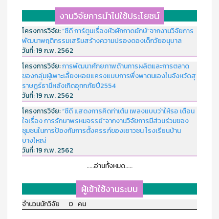
งานวิจัยการนำไปใช้ประโยชน์
โครงการวิจัย:
“ซีดี การ์ตูนเรื่องหัวผักกาดยักษ์”จากงานวิจัยการ
พัฒนาพฤติกรรมเสริมสร้างความปรองดองเด็กวัยอนุบาล
วันที่:
19 ก.พ. 2562
โครงการวิจัย:
การพัฒนาศักยภาพด้านการผลิตและการตลาด
ของกลุ่มผู้เพาะเลี้ยงหอยแครงแบบการพึ่งพาตนเองในจังหวัดสุ
ราษฏร์ธานีหลังเกิดอุทกภัยปี2554
วันที่:
19 ก.พ. 2562
โครงการวิจัย:
“ซีดี แสดงการคิดท่าเต้น เพลงแบบว่าให้รอ เตือน
ใจเรื่อง การรักษาพรหมจรรย์”จากงานวิจัยการมีส่วนร่วมของ
ชุมชนในการป้องกันการตั้งครรภ์ของเยาวชน โรงเรียนบ้าน
บางใหญ่
วันที่:
19 ก.พ. 2562
.....อ่านทั้งหมด.....
ผู้เข้าใช้งานระบบ
จำนวนนักวิจัย 0 คน