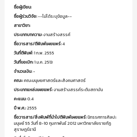
ชื่อผู้เขียน:
ชื่อผู้ร่วมวิจัย:
--ไม่ได้ระบุข้อมูล--
สาขาวิชา:
ประเภทบทความ:
งานสร้างสรรค์
ชื่อวารสาร/ตีพิมพ์เผยแพร์:
4
วันที่ตีพิมพ์:
1 ก.พ. 2555
วันที่ขอเบิก:
1 ม.ค. 2513
จำนวนเงิน:
-
คณะ:
คณะมนุษยศาสตร์และสังคมศาสตร์
ประเภทแหล่งเผยแพร์:
งานสร้างสรรค์ระดับสถาบัน
คะแนน:
0.4
ปี พ.ศ.:
2555
ชื่อวารสาร/สิ่งพิมพ์ที่นำไปตีพิมพ์เผยแพร์:
นิทรรศการศิลปะ
มนุษย์ 55 วันที่ 8-10 กุมภาพันธ์ 2012 มหาวิทยาลัยราชภัฏ
สุราษฎร์ธานี