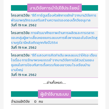
งานวิจัยการนำไปใช้ประโยชน์
โครงการวิจัย:
“ซีดี การ์ตูนเรื่องหัวผักกาดยักษ์”จากงานวิจัยการ
พัฒนาพฤติกรรมเสริมสร้างความปรองดองเด็กวัยอนุบาล
วันที่:
19 ก.พ. 2562
โครงการวิจัย:
การพัฒนาศักยภาพด้านการผลิตและการตลาด
ของกลุ่มผู้เพาะเลี้ยงหอยแครงแบบการพึ่งพาตนเองในจังหวัดสุ
ราษฏร์ธานีหลังเกิดอุทกภัยปี2554
วันที่:
19 ก.พ. 2562
โครงการวิจัย:
“ซีดี แสดงการคิดท่าเต้น เพลงแบบว่าให้รอ เตือน
ใจเรื่อง การรักษาพรหมจรรย์”จากงานวิจัยการมีส่วนร่วมของ
ชุมชนในการป้องกันการตั้งครรภ์ของเยาวชน โรงเรียนบ้าน
บางใหญ่
วันที่:
19 ก.พ. 2562
.....อ่านทั้งหมด.....
ผู้เข้าใช้งานระบบ
จำนวนนักวิจัย 0 คน