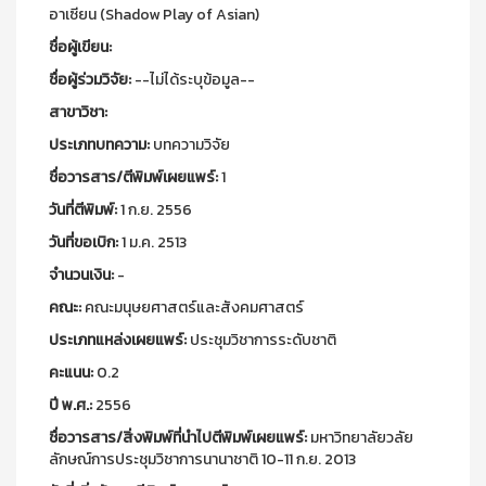
อาเซียน (Shadow Play of Asian)
ชื่อผู้เขียน:
ชื่อผู้ร่วมวิจัย:
--ไม่ได้ระบุข้อมูล--
สาขาวิชา:
ประเภทบทความ:
บทความวิจัย
ชื่อวารสาร/ตีพิมพ์เผยแพร์:
1
วันที่ตีพิมพ์:
1 ก.ย. 2556
วันที่ขอเบิก:
1 ม.ค. 2513
จำนวนเงิน:
-
คณะ:
คณะมนุษยศาสตร์และสังคมศาสตร์
ประเภทแหล่งเผยแพร์:
ประชุมวิชาการระดับชาติ
คะแนน:
0.2
ปี พ.ศ.:
2556
ชื่อวารสาร/สิ่งพิมพ์ที่นำไปตีพิมพ์เผยแพร์:
มหาวิทยาลัยวลัย
ลักษณ์การประชุมวิชาการนานาชาติ 10-11 ก.ย. 2013