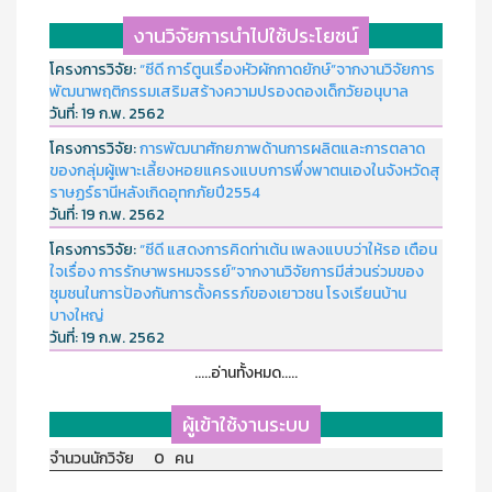
งานวิจัยการนำไปใช้ประโยชน์
โครงการวิจัย:
“ซีดี การ์ตูนเรื่องหัวผักกาดยักษ์”จากงานวิจัยการ
พัฒนาพฤติกรรมเสริมสร้างความปรองดองเด็กวัยอนุบาล
วันที่:
19 ก.พ. 2562
โครงการวิจัย:
การพัฒนาศักยภาพด้านการผลิตและการตลาด
ของกลุ่มผู้เพาะเลี้ยงหอยแครงแบบการพึ่งพาตนเองในจังหวัดสุ
ราษฏร์ธานีหลังเกิดอุทกภัยปี2554
วันที่:
19 ก.พ. 2562
โครงการวิจัย:
“ซีดี แสดงการคิดท่าเต้น เพลงแบบว่าให้รอ เตือน
ใจเรื่อง การรักษาพรหมจรรย์”จากงานวิจัยการมีส่วนร่วมของ
ชุมชนในการป้องกันการตั้งครรภ์ของเยาวชน โรงเรียนบ้าน
บางใหญ่
วันที่:
19 ก.พ. 2562
.....อ่านทั้งหมด.....
ผู้เข้าใช้งานระบบ
จำนวนนักวิจัย 0 คน