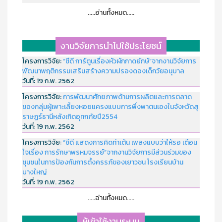
.....อ่านทั้งหมด.....
งานวิจัยการนำไปใช้ประโยชน์
โครงการวิจัย:
“ซีดี การ์ตูนเรื่องหัวผักกาดยักษ์”จากงานวิจัยการ
พัฒนาพฤติกรรมเสริมสร้างความปรองดองเด็กวัยอนุบาล
วันที่:
19 ก.พ. 2562
โครงการวิจัย:
การพัฒนาศักยภาพด้านการผลิตและการตลาด
ของกลุ่มผู้เพาะเลี้ยงหอยแครงแบบการพึ่งพาตนเองในจังหวัดสุ
ราษฏร์ธานีหลังเกิดอุทกภัยปี2554
วันที่:
19 ก.พ. 2562
โครงการวิจัย:
“ซีดี แสดงการคิดท่าเต้น เพลงแบบว่าให้รอ เตือน
ใจเรื่อง การรักษาพรหมจรรย์”จากงานวิจัยการมีส่วนร่วมของ
ชุมชนในการป้องกันการตั้งครรภ์ของเยาวชน โรงเรียนบ้าน
บางใหญ่
วันที่:
19 ก.พ. 2562
.....อ่านทั้งหมด.....
ผู้เข้าใช้งานระบบ