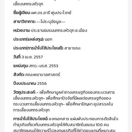
เลี้ยงนกกรงหัวจุก
ชื่อผู้เขียน:
ผศ.ดร.อารี พุ่มประไวทย์
สาขาวิชาการ:
--ไม่ระบุข้อมูล--
หน่วยงาน:
ประธานชมรมนกกรงหัวจุก อ.เมือง
ประเภท(แหล่งทุน):
นอก
ประเภท(การนำไปใช้ประโยนช์):
สาธารณะ
วันที่:
3 เม.ย. 2557
แหน่งทุน:
สกว.-มรส. 2553
สังกัด:
คณะพยาบาลศาสตร์
ปีงบประมาณ:
2556
วัตถุประสงค์:
- เพื่อศึกษามูลค่าทางเศรษฐกิจของกระบวนการ
เลี้ยงนกกรงหัวจุก- เพื่อศึกษาปัจจัยที่มีผลต่อเศรษฐกิจของ
กระบวนการเลี้ยงนกกรงหัวจุก- เพื่อศึกษาปัญหา อุปสรรคใน
การเลี้ยงนกกรงหัวจุก
การนำไปใช้ประโยชน์:
แจกเอกสาร แผ่นพับประกอบการตัดสินใจ
ทำธุรกิจเกี่ยวกับนกกรงหัวจุกให้กับสมาชิกในชมรม 100 คน
สมาชิกชมรมใช้ความรู้ไปลงทุนธุรกิจที่ให้ค่าตอบแทนที่เหมาะสม