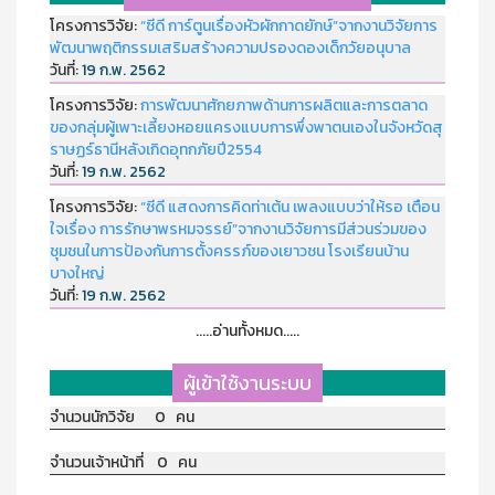
โครงการวิจัย:
“ซีดี การ์ตูนเรื่องหัวผักกาดยักษ์”จากงานวิจัยการ
พัฒนาพฤติกรรมเสริมสร้างความปรองดองเด็กวัยอนุบาล
วันที่:
19 ก.พ. 2562
โครงการวิจัย:
การพัฒนาศักยภาพด้านการผลิตและการตลาด
ของกลุ่มผู้เพาะเลี้ยงหอยแครงแบบการพึ่งพาตนเองในจังหวัดสุ
ราษฏร์ธานีหลังเกิดอุทกภัยปี2554
วันที่:
19 ก.พ. 2562
โครงการวิจัย:
“ซีดี แสดงการคิดท่าเต้น เพลงแบบว่าให้รอ เตือน
ใจเรื่อง การรักษาพรหมจรรย์”จากงานวิจัยการมีส่วนร่วมของ
ชุมชนในการป้องกันการตั้งครรภ์ของเยาวชน โรงเรียนบ้าน
บางใหญ่
วันที่:
19 ก.พ. 2562
.....อ่านทั้งหมด.....
ผู้เข้าใช้งานระบบ
จำนวนนักวิจัย 0 คน
จำนวนเจ้าหน้าที่ 0 คน