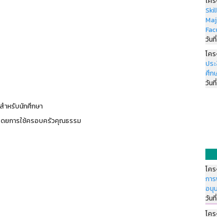
โคร
Ski
Maj
Fac
วันที
โคร
ประ
ศึกษ
วันที
สำหรับนักศึกษา
โดยการใช้ครอบครัวคุณธรรม
โคร
การ
อนุ
วันที
โคร