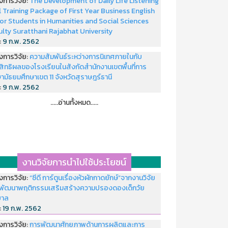
งการวิจัย:
The Development of Daily Life Listening
ll Training Package of First Year Business English
or Students in Humanities and Social Sciences
ulty Suratthani Rajabhat University
่:
9 ก.พ. 2562
งการวิจัย:
ความสัมพันธ์ระหว่างการนิเทศภายในกับ
สิทธิผลของโรงเรียนในสังกัดสำนักงานเขตพื้นที่การ
ามัธยมศึกษาเขต 11 จังหวัดสุราษฎร์ธานี
่:
9 ก.พ. 2562
.....อ่านทั้งหมด.....
งานวิจัยการนำไปใช้ประโยชน์
งการวิจัย:
“ซีดี การ์ตูนเรื่องหัวผักกาดยักษ์”จากงานวิจัย
พัฒนาพฤติกรรมเสริมสร้างความปรองดองเด็กวัย
บาล
่:
19 ก.พ. 2562
งการวิจัย:
การพัฒนาศักยภาพด้านการผลิตและการ