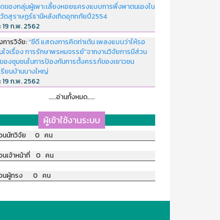
ดของกลุ่มผู้เพาะเลี้ยงหอยแครงแบบการพึ่งพาตนเองใน
หวัดสุราษฏร์ธานีหลังเกิดอุทกภัยปี2554
่:
19 ก.พ. 2562
งการวิจัย:
“ซีดี แสดงการคิดท่าเต้น เพลงแบบว่าให้รอ
อนใจเรื่อง การรักษาพรหมจรรย์”จากงานวิจัยการมีส่วน
มของชุมชนในการป้องกันการตั้งครรภ์ของเยาวชน
เรียนบ้านบางใหญ่
่:
19 ก.พ. 2562
.....อ่านทั้งหมด.....
ผู้เข้าใช้งานระบบ
วนนักวิจัย 0 คน
วนเจ้าหน้าที่ 0 คน
วนผู้ทรง 0 คน