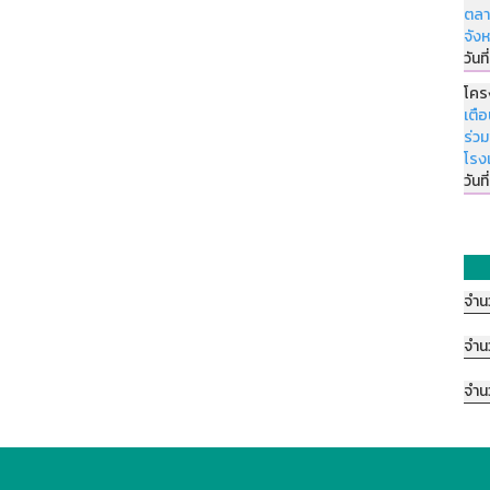
ตลา
จัง
วันที
โคร
เตื
ร่ว
โรง
วันที
จำน
จำน
จำน