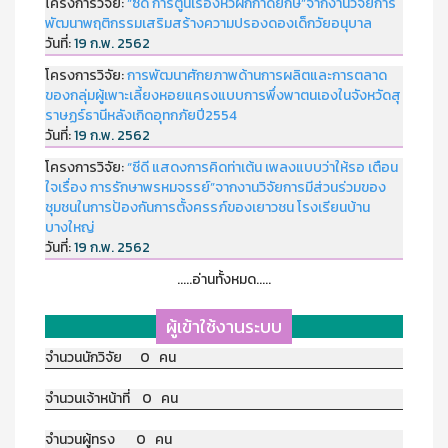
โครงการวิจัย:
“ซีดี การ์ตูนเรื่องหัวผักกาดยักษ์”จากงานวิจัยการ
พัฒนาพฤติกรรมเสริมสร้างความปรองดองเด็กวัยอนุบาล
วันที่:
19 ก.พ. 2562
โครงการวิจัย:
การพัฒนาศักยภาพด้านการผลิตและการตลาด
ของกลุ่มผู้เพาะเลี้ยงหอยแครงแบบการพึ่งพาตนเองในจังหวัดสุ
ราษฏร์ธานีหลังเกิดอุทกภัยปี2554
วันที่:
19 ก.พ. 2562
โครงการวิจัย:
“ซีดี แสดงการคิดท่าเต้น เพลงแบบว่าให้รอ เตือน
ใจเรื่อง การรักษาพรหมจรรย์”จากงานวิจัยการมีส่วนร่วมของ
ชุมชนในการป้องกันการตั้งครรภ์ของเยาวชน โรงเรียนบ้าน
บางใหญ่
วันที่:
19 ก.พ. 2562
.....อ่านทั้งหมด.....
ผู้เข้าใช้งานระบบ
จำนวนนักวิจัย 0 คน
จำนวนเจ้าหน้าที่ 0 คน
จำนวนผู้ทรง 0 คน