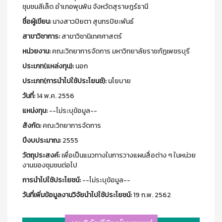
ชุมชนลีเล็ด อำเภอพุนพิน จังหวัดสุราษฎร์ธานี
ชื่อผู้เขียน:
นางสาวปิยตา สุนทรปิยะพันธ์
สาขาวิชาการ:
สาขาวิชานิเทศศาสตร์
หน่วยงาน:
คณะวิทยาการจัดการ มหาวิทยาลัยราชภัฏเพชรบุรี
ประเภท(แหล่งทุน):
นอก
ประเภท(การนำไปใช้ประโยนช์):
นโยบาย
วันที่:
14 พ.ค. 2556
แหน่งทุน:
--ไม่ระบุข้อมูล--
สังกัด:
คณะวิทยาการจัดการ
ปีงบประมาณ:
2555
วัตถุประสงค์:
เพื่อเป็นแนวทางในการวางแผนสื่อต่าง ๆ ในหน่วย
งานของชุมชนต่อไป
การนำไปใช้ประโยชน์:
--ไม่ระบุข้อมูล--
วันที่เพิ่มข้อมูลงานวิจัยนำไปใช้ประโยชน์:
19 ก.พ. 2562