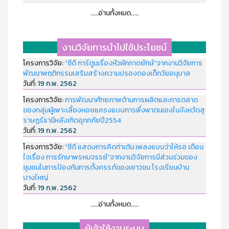
.....อ่านทั้งหมด.....
งานวิจัยการนำไปใช้ประโยชน์
โครงการวิจัย:
“ซีดี การ์ตูนเรื่องหัวผักกาดยักษ์”จากงานวิจัยการ
พัฒนาพฤติกรรมเสริมสร้างความปรองดองเด็กวัยอนุบาล
วันที่:
19 ก.พ. 2562
โครงการวิจัย:
การพัฒนาศักยภาพด้านการผลิตและการตลาด
ของกลุ่มผู้เพาะเลี้ยงหอยแครงแบบการพึ่งพาตนเองในจังหวัดสุ
ราษฏร์ธานีหลังเกิดอุทกภัยปี2554
วันที่:
19 ก.พ. 2562
โครงการวิจัย:
“ซีดี แสดงการคิดท่าเต้น เพลงแบบว่าให้รอ เตือน
ใจเรื่อง การรักษาพรหมจรรย์”จากงานวิจัยการมีส่วนร่วมของ
ชุมชนในการป้องกันการตั้งครรภ์ของเยาวชน โรงเรียนบ้าน
บางใหญ่
วันที่:
19 ก.พ. 2562
.....อ่านทั้งหมด.....
ผู้เข้าใช้งานระบบ