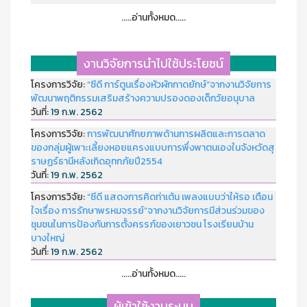
.....อ่านทั้งหมด.....
งานวิจัยการนำไปใช้ประโยชน์
โครงการวิจัย:
“ซีดี การ์ตูนเรื่องหัวผักกาดยักษ์”จากงานวิจัยการ
พัฒนาพฤติกรรมเสริมสร้างความปรองดองเด็กวัยอนุบาล
วันที่:
19 ก.พ. 2562
โครงการวิจัย:
การพัฒนาศักยภาพด้านการผลิตและการตลาด
ของกลุ่มผู้เพาะเลี้ยงหอยแครงแบบการพึ่งพาตนเองในจังหวัดสุ
ราษฏร์ธานีหลังเกิดอุทกภัยปี2554
วันที่:
19 ก.พ. 2562
โครงการวิจัย:
“ซีดี แสดงการคิดท่าเต้น เพลงแบบว่าให้รอ เตือน
ใจเรื่อง การรักษาพรหมจรรย์”จากงานวิจัยการมีส่วนร่วมของ
ชุมชนในการป้องกันการตั้งครรภ์ของเยาวชน โรงเรียนบ้าน
บางใหญ่
วันที่:
19 ก.พ. 2562
.....อ่านทั้งหมด.....
ผู้เข้าใช้งานระบบ