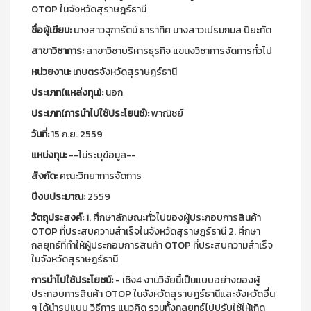
OTOP ในจังหวัดสุราษฎร์ธานี
ชื่อผู้เขียน:
นางสาวจุฑารัตน์ ธาราทิศ นางสาวเปรมกมล ปิยะทัต
สาขาวิชาการ:
สาขาวิชาบริหารธุรกิจ แขนงวิชาการจัดการทั่วไป
หน่วยงาน:
เกษตรจังหวัดสุราษฎร์ธานี
ประเภท(แหล่งทุน):
นอก
ประเภท(การนำไปใช้ประโยนช์):
พาณิชย์
วันที่:
15 ก.ย. 2559
แหน่งทุน:
--ไม่ระบุข้อมูล--
สังกัด:
คณะวิทยาการจัดการ
ปีงบประมาณ:
2559
วัตถุประสงค์:
1. ศึกษาลักษณะทั่วไปของผู้ประกอบการสินค้า
OTOP ที่ประสบความสำเร็จในจังหวัดสุราษฎร์ธานี 2. ศึกษา
กลยุทธ์ที่ทำให้ผู้ประกอบการสินค้า OTOP ที่ประสบความสำเร็จ
ในจังหวัดสุราษฎร์ธานี
การนำไปใช้ประโยชน์:
- เชิง4 งานวิจัยนี้เป็นแบบอย่างของผู้
ประกอบการสินค้า OTOP ในจังหวัดสุราษฎร์ธานีและจังหวัดอื่น
ๆ ได้นำรูปแบบ วิธีการ แนวคิด รวมทั้งกลยุทธ์ไปปรับใช้ให้เกิด