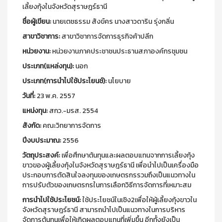
เลี้ยงกุ้งในจังหวัดสุราษฎร์ธานี
ชื่อผู้เขียน:
นายเตชธรรม สังข์คร นางสาวดาริน รุ่งกลิ่น
สาขาวิชาการ:
สาขาวิชาการจัดการธุรกิจค้าปลีก
หน่วยงาน:
หน่วยงานภาคประชาชนประธานสภาองค์กรชุมชน
ประเภท(แหล่งทุน):
นอก
ประเภท(การนำไปใช้ประโยนช์):
นโยบาย
วันที่:
23 พ.ค. 2557
แหน่งทุน:
สกว.-มรส. 2554
สังกัด:
คณะวิทยาการจัดการ
ปีงบประมาณ:
2556
วัตถุประสงค์:
เพื่อศึกษาต้นทุนและผลตอบแทนจากการเลี้ยงกุ้ง
ขาวของผู้เลี้ยงกุ้งในจังหวัดสุราษฎร์ธานี เพื่อนำไปเป็นเครื่องมือ
ประกอบการตัดสินใจลงทุนของเกษตรกรรวมถึงเป็นแนวทางใน
การปรับตัวของเกษตรกรในการเลือกวิธีการจัดการที่เหมาะสม
การนำไปใช้ประโยชน์:
ใช้ประโยชน์ในเชิง2เพื่อให้ผู้เลี้ยงกุ้งขาวใน
จังหวัดสุราษฎร์ธานี สามารถนำไปเป็นแนวทางในการบริหาร
จัดการต้นทุนเพื่อให้เกิดผลตอบแทนที่เพิ่มขึ้น อีกทั้งยังเป็น