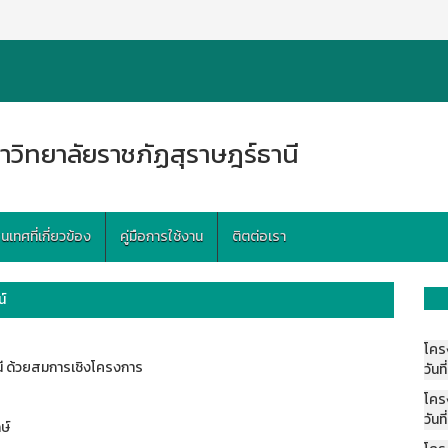
าวิทยาลัยราชภัฏสุราษฎร์ธานี
ทศที่เกี่ยวข้อง
คู่มือการใช้งาน
ติตต่อเรา
์
โคร
ี ด้วยสมการเชิงโครงการ
วันที
โคร
วันที
ษ์