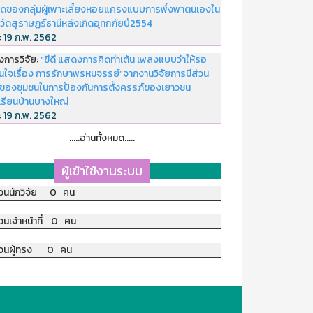
ดของกลุ่มผู้เพาะเลี้ยงหอยแครงแบบการพึ่งพาตนเองใน
หวัดสุราษฏร์ธานีหลังเกิดอุทกภัยปี2554
่:
19 ก.พ. 2562
งการวิจัย:
“ซีดี แสดงการคิดท่าเต้น เพลงแบบว่าให้รอ
อนใจเรื่อง การรักษาพรหมจรรย์”จากงานวิจัยการมีส่วน
มของชุมชนในการป้องกันการตั้งครรภ์ของเยาวชน
เรียนบ้านบางใหญ่
่:
19 ก.พ. 2562
.....อ่านทั้งหมด.....
ผู้เข้าใช้งานระบบ
วนนักวิจัย 0 คน
วนเจ้าหน้าที่ 0 คน
วนผู้ทรง 0 คน