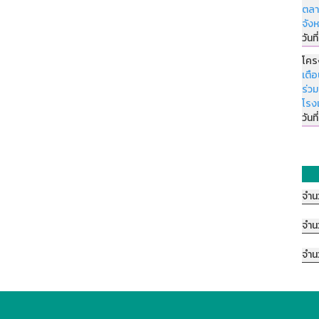
ตลา
จัง
วันที
โคร
เตื
ร่ว
โรง
วันที
จำน
จำน
จำน