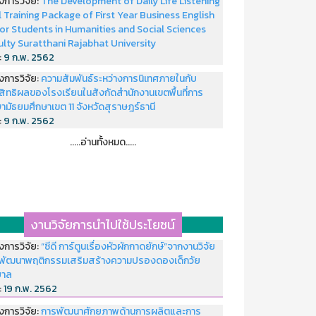
งการวิจัย:
The Development of Daily Life Listening
ll Training Package of First Year Business English
or Students in Humanities and Social Sciences
ulty Suratthani Rajabhat University
่:
9 ก.พ. 2562
งการวิจัย:
ความสัมพันธ์ระหว่างการนิเทศภายในกับ
สิทธิผลของโรงเรียนในสังกัดสำนักงานเขตพื้นที่การ
ามัธยมศึกษาเขต 11 จังหวัดสุราษฎร์ธานี
่:
9 ก.พ. 2562
.....อ่านทั้งหมด.....
งานวิจัยการนำไปใช้ประโยชน์
งการวิจัย:
“ซีดี การ์ตูนเรื่องหัวผักกาดยักษ์”จากงานวิจัย
พัฒนาพฤติกรรมเสริมสร้างความปรองดองเด็กวัย
บาล
่:
19 ก.พ. 2562
งการวิจัย:
การพัฒนาศักยภาพด้านการผลิตและการ