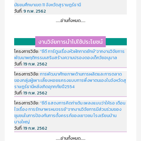
มัธยมศึกษาเขต 11 จังหวัดสุราษฎร์ธานี
วันที่:
9 ก.พ. 2562
.....อ่านทั้งหมด.....
งานวิจัยการนำไปใช้ประโยชน์
โครงการวิจัย:
“ซีดี การ์ตูนเรื่องหัวผักกาดยักษ์”จากงานวิจัยการ
พัฒนาพฤติกรรมเสริมสร้างความปรองดองเด็กวัยอนุบาล
วันที่:
19 ก.พ. 2562
โครงการวิจัย:
การพัฒนาศักยภาพด้านการผลิตและการตลาด
ของกลุ่มผู้เพาะเลี้ยงหอยแครงแบบการพึ่งพาตนเองในจังหวัดสุ
ราษฏร์ธานีหลังเกิดอุทกภัยปี2554
วันที่:
19 ก.พ. 2562
โครงการวิจัย:
“ซีดี แสดงการคิดท่าเต้น เพลงแบบว่าให้รอ เตือน
ใจเรื่อง การรักษาพรหมจรรย์”จากงานวิจัยการมีส่วนร่วมของ
ชุมชนในการป้องกันการตั้งครรภ์ของเยาวชน โรงเรียนบ้าน
บางใหญ่
วันที่:
19 ก.พ. 2562
.....อ่านทั้งหมด.....