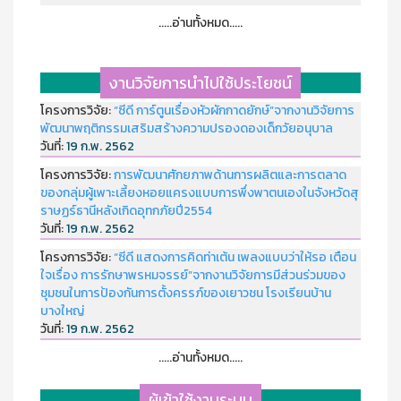
.....อ่านทั้งหมด.....
งานวิจัยการนำไปใช้ประโยชน์
โครงการวิจัย:
“ซีดี การ์ตูนเรื่องหัวผักกาดยักษ์”จากงานวิจัยการ
พัฒนาพฤติกรรมเสริมสร้างความปรองดองเด็กวัยอนุบาล
วันที่:
19 ก.พ. 2562
โครงการวิจัย:
การพัฒนาศักยภาพด้านการผลิตและการตลาด
ของกลุ่มผู้เพาะเลี้ยงหอยแครงแบบการพึ่งพาตนเองในจังหวัดสุ
ราษฏร์ธานีหลังเกิดอุทกภัยปี2554
วันที่:
19 ก.พ. 2562
โครงการวิจัย:
“ซีดี แสดงการคิดท่าเต้น เพลงแบบว่าให้รอ เตือน
ใจเรื่อง การรักษาพรหมจรรย์”จากงานวิจัยการมีส่วนร่วมของ
ชุมชนในการป้องกันการตั้งครรภ์ของเยาวชน โรงเรียนบ้าน
บางใหญ่
วันที่:
19 ก.พ. 2562
.....อ่านทั้งหมด.....
ผู้เข้าใช้งานระบบ