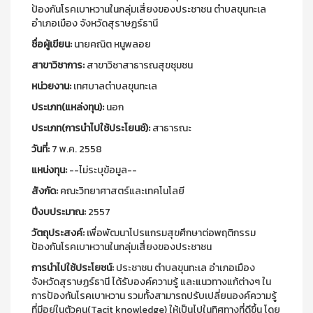
ป้องกันโรคเบาหวานในกลุ่มเสี่ยงของประชาชน ตำบลขุนทะเล
อำเภอเมือง จังหวัดสุราษฏร์ธานี
ชื่อผู้เขียน:
นายคณิต หนูพลอย
สาขาวิชาการ:
สาขาวิชาสาธารณสุขชุมชน
หน่วยงาน:
เทศบาลตำบลขุนทะเล
ประเภท(แหล่งทุน):
นอก
ประเภท(การนำไปใช้ประโยนช์):
สาธารณะ
วันที่:
7 พ.ค. 2558
แหน่งทุน:
--ไม่ระบุข้อมูล--
สังกัด:
คณะวิทยาศาสตร์และเทคโนโลยี
ปีงบประมาณ:
2557
วัตถุประสงค์:
เพื่อพัฒนาโปรแกรมสุขศึกษาต่อพฤติกรรม
ป้องกันโรคเบาหวานในกลุ่มเสี่ยงของประชาชน
การนำไปใช้ประโยชน์:
ประชาชน ตำบลขุนทะเล อำเภอเมือง
จังหวัดสุราษฏร์ธานี ได้รับองค์ความรู้ และแนวทางแก้ต่างๆ ใน
การป้องกันโรคเบาหวาน รวมทั้งสามารถปรับเปลี่ยนองค์ความรู้
ที่มีอยู่ในตัวคน(Tacit knowledge) ให้เป็นไปในทิศทางที่ดีขึ้น โดย