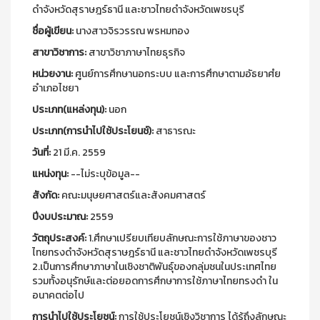
ดำจังหวัดสุราษฎร์ธานี และชาวไทยดำจังหวัดเพชรบุรี
ชื่อผู้เขียน:
นางสาวจิรวรรณ พรหมทอง
สาขาวิชาการ:
สาขาวิชาภาษาไทยธุรกิจ
หน่วยงาน:
ศูนย์การศึกษานอกระบบ และการศึกษาตามอัธยาศํย
อำเภอไชยา
ประเภท(แหล่งทุน):
นอก
ประเภท(การนำไปใช้ประโยนช์):
สาธารณะ
วันที่:
21 มี.ค. 2559
แหน่งทุน:
--ไม่ระบุข้อมูล--
สังกัด:
คณะมนุษยศาสตร์และสังคมศาสตร์
ปีงบประมาณ:
2559
วัตถุประสงค์:
1.ศึกษาเปรียบเทียบลักษณะการใช้ภาษาของชาว
ไทยทรงดำจังหวัดสุราษฎร์ธานี และชาวไทยดำจังหวัดเพชรบุรี
2.เป็นการศึกษาภาษาในเชิงชาติพันธุ์ของกลุ่มชนในประเทศไทย
รวมทั้งอนุรักษ์และต่อยอดการศึกษาการใช้ภาษาไทยทรงดำ ใน
อนาคตต่อไป
การนำไปใช้ประโยชน์:
การใช้ประโยชน์เชิงวิชาการ ได้รู้ถึงลักษณะ