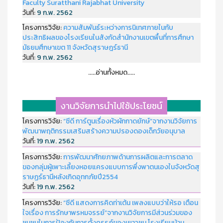
Faculty Suratthani Rajabhat University
วันที่:
9 ก.พ. 2562
โครงการวิจัย:
ความสัมพันธ์ระหว่างการนิเทศภายในกับ
ประสิทธิผลของโรงเรียนในสังกัดสำนักงานเขตพื้นที่การศึกษา
มัธยมศึกษาเขต 11 จังหวัดสุราษฎร์ธานี
วันที่:
9 ก.พ. 2562
.....อ่านทั้งหมด.....
งานวิจัยการนำไปใช้ประโยชน์
โครงการวิจัย:
“ซีดี การ์ตูนเรื่องหัวผักกาดยักษ์”จากงานวิจัยการ
พัฒนาพฤติกรรมเสริมสร้างความปรองดองเด็กวัยอนุบาล
วันที่:
19 ก.พ. 2562
โครงการวิจัย:
การพัฒนาศักยภาพด้านการผลิตและการตลาด
ของกลุ่มผู้เพาะเลี้ยงหอยแครงแบบการพึ่งพาตนเองในจังหวัดสุ
ราษฏร์ธานีหลังเกิดอุทกภัยปี2554
วันที่:
19 ก.พ. 2562
โครงการวิจัย:
“ซีดี แสดงการคิดท่าเต้น เพลงแบบว่าให้รอ เตือน
ใจเรื่อง การรักษาพรหมจรรย์”จากงานวิจัยการมีส่วนร่วมของ
ชุมชนในการป้องกันการตั้งครรภ์ของเยาวชน โรงเรียนบ้าน