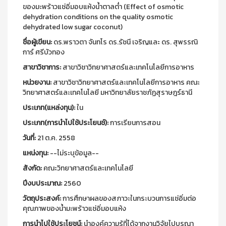
ของมะพร้าวแช่อิ่มอบแห้งน้ำตาลต่ำ (Effect of osmotic
dehydration conditions on the quality osmotic
dehydrated low sugar coconut)
ชื่อผู้เขียน:
ดร.พราวตา จันทโร ดร.รัชนี เจริญและ ดร. สุพรรณิ
การ์ ศรีบัวทอง
สาขาวิชาการ:
สาขาวิชาวิทยาศาสตร์และเทคโนโลยีการอาหาร
หน่วยงาน:
สาขาวิชาวิทยาศาสตร์และเทคโนโลยีการอาหาร คณะ
วิทยาศาสตร์และเทคโนโลยี มหาวิทยาลัยราชภัฏสุราษฎร์ธานี
ประเภท(แหล่งทุน):
ใน
ประเภท(การนำไปใช้ประโยนช์):
การเรียนการสอน
วันที่:
21 ต.ค. 2558
แหน่งทุน:
--ไม่ระบุข้อมูล--
สังกัด:
คณะวิทยาศาสตร์และเทคโนโลยี
ปีงบประมาณ:
2560
วัตถุประสงค์:
การศึกษาผลของสภาวะในกระบวนการแช่อิ่มต่อ
คุณภาพของน้ำมะพร้าวแช่อิ่มอบแห้ง
การนำไปใช้ประโยชน์:
นำองค์ความรู้ที่ได้จากงานวิจัยไปบูรณา