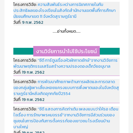
โครงการวิจัย:
ความสัมพันธ์ระหว่างการนิเทศภายในกับ
ประสิทธิผลของโรงเรียนในสังกัดสำนักงานเขตพื้นที่การศึกษา
มัธยมศึกษาเขต 11 จังหวัดสุราษฎร์ธานี
วันที่:
9 ก.พ. 2562
.....อ่านทั้งหมด.....
งานวิจัยการนำไปใช้ประโยชน์
โครงการวิจัย:
“ซีดี การ์ตูนเรื่องหัวผักกาดยักษ์”จากงานวิจัยการ
พัฒนาพฤติกรรมเสริมสร้างความปรองดองเด็กวัยอนุบาล
วันที่:
19 ก.พ. 2562
โครงการวิจัย:
การพัฒนาศักยภาพด้านการผลิตและการตลาด
ของกลุ่มผู้เพาะเลี้ยงหอยแครงแบบการพึ่งพาตนเองในจังหวัดสุ
ราษฏร์ธานีหลังเกิดอุทกภัยปี2554
วันที่:
19 ก.พ. 2562
โครงการวิจัย:
“ซีดี แสดงการคิดท่าเต้น เพลงแบบว่าให้รอ เตือน
ใจเรื่อง การรักษาพรหมจรรย์”จากงานวิจัยการมีส่วนร่วมของ
ชุมชนในการป้องกันการตั้งครรภ์ของเยาวชน โรงเรียนบ้าน
บางใหญ่
วันที่:
19 ก.พ. 2562