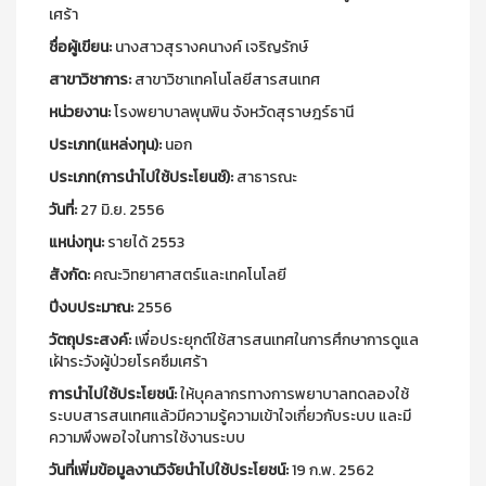
เศร้า
ชื่อผู้เขียน:
นางสาวสุรางคนางค์ เจริญรักษ์
สาขาวิชาการ:
สาขาวิชาเทคโนโลยีสารสนเทศ
หน่วยงาน:
โรงพยาบาลพุนพิน จังหวัดสุราษฎร์ธานี
ประเภท(แหล่งทุน):
นอก
ประเภท(การนำไปใช้ประโยนช์):
สาธารณะ
วันที่:
27 มิ.ย. 2556
แหน่งทุน:
รายได้ 2553
สังกัด:
คณะวิทยาศาสตร์และเทคโนโลยี
ปีงบประมาณ:
2556
วัตถุประสงค์:
เพื่อประยุกต์ใช้สารสนเทศในการศึกษาการดูแล
เฝ้าระวังผู้ป่วยโรคซึมเศร้า
การนำไปใช้ประโยชน์:
ให้บุคลากรทางการพยาบาลทดลองใช้
ระบบสารสนเทศแล้วมีความรู้ความเข้าใจเกี่ยวกับระบบ และมี
ความพึงพอใจในการใช้งานระบบ
วันที่เพิ่มข้อมูลงานวิจัยนำไปใช้ประโยชน์:
19 ก.พ. 2562