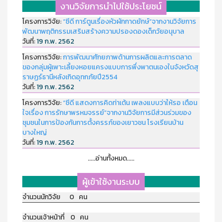
งานวิจัยการนำไปใช้ประโยชน์
โครงการวิจัย:
“ซีดี การ์ตูนเรื่องหัวผักกาดยักษ์”จากงานวิจัยการ
พัฒนาพฤติกรรมเสริมสร้างความปรองดองเด็กวัยอนุบาล
วันที่:
19 ก.พ. 2562
โครงการวิจัย:
การพัฒนาศักยภาพด้านการผลิตและการตลาด
ของกลุ่มผู้เพาะเลี้ยงหอยแครงแบบการพึ่งพาตนเองในจังหวัดสุ
ราษฏร์ธานีหลังเกิดอุทกภัยปี2554
วันที่:
19 ก.พ. 2562
โครงการวิจัย:
“ซีดี แสดงการคิดท่าเต้น เพลงแบบว่าให้รอ เตือน
ใจเรื่อง การรักษาพรหมจรรย์”จากงานวิจัยการมีส่วนร่วมของ
ชุมชนในการป้องกันการตั้งครรภ์ของเยาวชน โรงเรียนบ้าน
บางใหญ่
วันที่:
19 ก.พ. 2562
.....อ่านทั้งหมด.....
ผู้เข้าใช้งานระบบ
จำนวนนักวิจัย 0 คน
จำนวนเจ้าหน้าที่ 0 คน