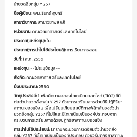
นำยวดอิ่งกลุ่ม Y 257
ชื่อผู้เขียน:
ผศ.นรินทร์ สุขกรี
สาขาวิชาการ:
สาขาวิชาฟิสิกส์
หน่วยงาน:
คณะวิทยาศาสตร์และเทคโนโลยี
ประเภท(แหล่งทุน):
ใน
ประเภท(การนำไปใช้ประโยนช์):
การเรียนการสอน
วันที่:
1 ส.ค. 2559
แหน่งทุน:
--ไม่ระบุข้อมูล--
สังกัด:
คณะวิทยาศาสตร์และเทคโนโลยี
ปีงบประมาณ:
2560
วัตถุประสงค์:
1. เพื่อศึกษาผลของไทเทเนียมออกไซด์ (TiO2) ทีมี
ต่อตัวนำยวดอิ่งกลุ่ม Y 257 ด้วยการเตรียมสารด้วยวิธีปฏิกิริยา
สถานะของแข็ง 2.เพื่อเปรียบเทียบสมบัติทางฟิสิกส์ของตัวนำ
ยวดยิ่งกลุ่ม Y257 ที่ไม่มีและมีไทเทเนียมเป็นองค์ประกอบจาก
กระบวนการเตรียมสารด้วยปฏิกิริยาสถานะของแข็ง
การนำไปใช้ประโยชน์:
1.ทราบกระบวนการเตรียมตัวนำยวดยิ่ง
กลุ่ม Y257 ที่มีไทเทเนียมเป็นองค์ประกอบ ด้วยวิธีปฏิกิริยาสถานะ