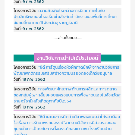
วันที่:
9 ก.พ. 2562
โครงการวิจัย:
ความสัมพันธ์ระหว่างการนิเทศภายในกับ
ประสิทธิผลของโรงเรียนในสังกัดสำนักงานเขตพื้นที่การศึกษา
มัธยมศึกษาเขต 11 จังหวัดสุราษฎร์ธานี
วันที่:
9 ก.พ. 2562
.....อ่านทั้งหมด.....
งานวิจัยการนำไปใช้ประโยชน์
โครงการวิจัย:
“ซีดี การ์ตูนเรื่องหัวผักกาดยักษ์”จากงานวิจัยการ
พัฒนาพฤติกรรมเสริมสร้างความปรองดองเด็กวัยอนุบาล
วันที่:
19 ก.พ. 2562
โครงการวิจัย:
การพัฒนาศักยภาพด้านการผลิตและการตลาด
ของกลุ่มผู้เพาะเลี้ยงหอยแครงแบบการพึ่งพาตนเองในจังหวัดสุ
ราษฏร์ธานีหลังเกิดอุทกภัยปี2554
วันที่:
19 ก.พ. 2562
โครงการวิจัย:
“ซีดี แสดงการคิดท่าเต้น เพลงแบบว่าให้รอ เตือน
ใจเรื่อง การรักษาพรหมจรรย์”จากงานวิจัยการมีส่วนร่วมของ
ชุมชนในการป้องกันการตั้งครรภ์ของเยาวชน โรงเรียนบ้าน
บางใหญ่