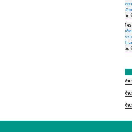
ตลา
จัง
วันที
โคร
เตื
ร่ว
โรง
วันที
จำน
จำน
จำน