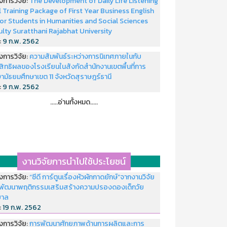
งการวิจัย:
The Development of Daily Life Listening
ll Training Package of First Year Business English
or Students in Humanities and Social Sciences
ulty Suratthani Rajabhat University
่:
9 ก.พ. 2562
งการวิจัย:
ความสัมพันธ์ระหว่างการนิเทศภายในกับ
สิทธิผลของโรงเรียนในสังกัดสำนักงานเขตพื้นที่การ
ามัธยมศึกษาเขต 11 จังหวัดสุราษฎร์ธานี
่:
9 ก.พ. 2562
.....อ่านทั้งหมด.....
งานวิจัยการนำไปใช้ประโยชน์
งการวิจัย:
“ซีดี การ์ตูนเรื่องหัวผักกาดยักษ์”จากงานวิจัย
พัฒนาพฤติกรรมเสริมสร้างความปรองดองเด็กวัย
บาล
่:
19 ก.พ. 2562
งการวิจัย:
การพัฒนาศักยภาพด้านการผลิตและการ