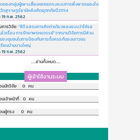
ดของกลุ่มผู้เพาะเลี้ยงหอยแครงแบบการพึ่งพาตนเองใน
หวัดสุราษฏร์ธานีหลังเกิดอุทกภัยปี2554
่:
19 ก.พ. 2562
งการวิจัย:
“ซีดี แสดงการคิดท่าเต้น เพลงแบบว่าให้รอ
อนใจเรื่อง การรักษาพรหมจรรย์”จากงานวิจัยการมีส่วน
มของชุมชนในการป้องกันการตั้งครรภ์ของเยาวชน
เรียนบ้านบางใหญ่
่:
19 ก.พ. 2562
.....อ่านทั้งหมด.....
ผู้เข้าใช้งานระบบ
วนนักวิจัย 0 คน
วนเจ้าหน้าที่ 0 คน
วนผู้ทรง 0 คน