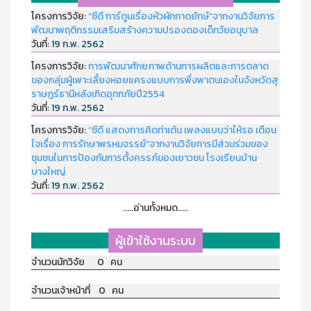
โครงการวิจัย:
“ซีดี การ์ตูนเรื่องหัวผักกาดยักษ์”จากงานวิจัยการ
พัฒนาพฤติกรรมเสริมสร้างความปรองดองเด็กวัยอนุบาล
วันที่:
19 ก.พ. 2562
โครงการวิจัย:
การพัฒนาศักยภาพด้านการผลิตและการตลาด
ของกลุ่มผู้เพาะเลี้ยงหอยแครงแบบการพึ่งพาตนเองในจังหวัดสุ
ราษฏร์ธานีหลังเกิดอุทกภัยปี2554
วันที่:
19 ก.พ. 2562
โครงการวิจัย:
“ซีดี แสดงการคิดท่าเต้น เพลงแบบว่าให้รอ เตือน
ใจเรื่อง การรักษาพรหมจรรย์”จากงานวิจัยการมีส่วนร่วมของ
ชุมชนในการป้องกันการตั้งครรภ์ของเยาวชน โรงเรียนบ้าน
บางใหญ่
วันที่:
19 ก.พ. 2562
.....อ่านทั้งหมด.....
ผู้เข้าใช้งานระบบ
จำนวนนักวิจัย 0 คน
จำนวนเจ้าหน้าที่ 0 คน