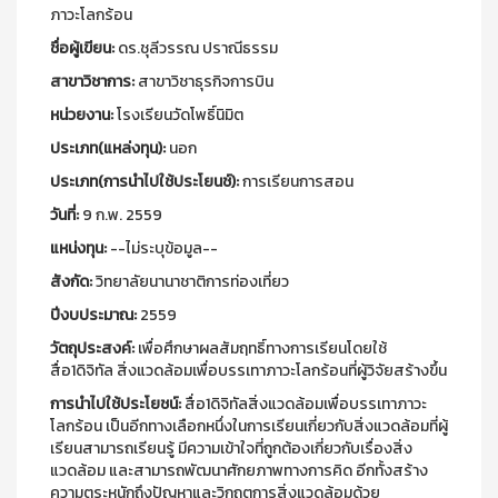
ภาวะโลกร้อน
ชื่อผู้เขียน:
ดร.ชุลีวรรณ ปราณีธรรม
สาขาวิชาการ:
สาขาวิชาธุรกิจการบิน
หน่วยงาน:
โรงเรียนวัดโพธิ์นิมิต
ประเภท(แหล่งทุน):
นอก
ประเภท(การนำไปใช้ประโยนช์):
การเรียนการสอน
วันที่:
9 ก.พ. 2559
แหน่งทุน:
--ไม่ระบุข้อมูล--
สังกัด:
วิทยาลัยนานาชาติการท่องเที่ยว
ปีงบประมาณ:
2559
วัตถุประสงค์:
เพื่อศึกษาผลสัมฤทธิ์ทางการเรียนโดยใช้
สื่อ1ดิจิทัล สิ่งแวดล้อมเพื่อบรรเทาภาวะโลกร้อนที่ผู้วิจัยสร้างขึ้น
การนำไปใช้ประโยชน์:
สื่อ1ดิจิทัลสิ่งแวดล้อมเพื่อบรรเทาภาวะ
โลกร้อน เป็นอีกทางเลือกหนึ่งในการเรียนเกี่ยวกับสิ่งแวดล้อมที่ผู้
เรียนสามารถเรียนรู้ มีความเข้าใจที่ถูกต้องเกี่ยวกับเรื่องสิ่ง
แวดล้อม และสามารถพัฒนาศักยภาพทางการคิด อีกทั้งสร้าง
ความตระหนักถึงปัญหาและวิกฤตการสิ่งแวดล้อมด้วย