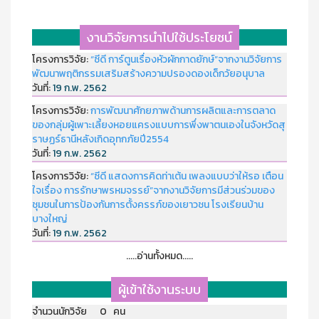
งานวิจัยการนำไปใช้ประโยชน์
โครงการวิจัย:
“ซีดี การ์ตูนเรื่องหัวผักกาดยักษ์”จากงานวิจัยการ
พัฒนาพฤติกรรมเสริมสร้างความปรองดองเด็กวัยอนุบาล
วันที่:
19 ก.พ. 2562
โครงการวิจัย:
การพัฒนาศักยภาพด้านการผลิตและการตลาด
ของกลุ่มผู้เพาะเลี้ยงหอยแครงแบบการพึ่งพาตนเองในจังหวัดสุ
ราษฏร์ธานีหลังเกิดอุทกภัยปี2554
วันที่:
19 ก.พ. 2562
โครงการวิจัย:
“ซีดี แสดงการคิดท่าเต้น เพลงแบบว่าให้รอ เตือน
ใจเรื่อง การรักษาพรหมจรรย์”จากงานวิจัยการมีส่วนร่วมของ
ชุมชนในการป้องกันการตั้งครรภ์ของเยาวชน โรงเรียนบ้าน
บางใหญ่
วันที่:
19 ก.พ. 2562
.....อ่านทั้งหมด.....
ผู้เข้าใช้งานระบบ
จำนวนนักวิจัย 0 คน