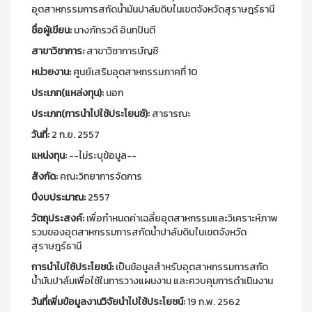
อุตสาหกรรมการสกัดน้ำมันปาล์มดิบในเขตจังหวัดสุราษฎร์ธานี
ชื่อผู้เขียน:
นางภัทรวดี อินทปันตี
สาขาวิชาการ:
สาขาวิชาการบัญชี
หน่วยงาน:
ศูนย์เสริมอุตสาหกรรมภาคที่ 10
ประเภท(แหล่งทุน):
นอก
ประเภท(การนำไปใช้ประโยนช์):
สาธารณะ
วันที่:
2 ก.ย. 2557
แหน่งทุน:
--ไม่ระบุข้อมูล--
สังกัด:
คณะวิทยาการจัดการ
ปีงบประมาณ:
2557
วัตถุประสงค์:
เพื่อกำหนดค่าเฉลี่ยอุตสาหกรรมและวิเคราะห์ภาพ
รวมของอุตสาหกรรมการสกัดน้ำปาล์มดิบในเขตจังหวัด
สุราษฎร์ธานี
การนำไปใช้ประโยชน์:
เป็นข้อมูลสำหรับอุตสาหกรรมการสกัด
น้ำมันปาล์มเพื่อใช้ในการวางแผนงาน และควบคุมการดำเนินงาน
วันที่เพิ่มข้อมูลงานวิจัยนำไปใช้ประโยชน์:
19 ก.พ. 2562