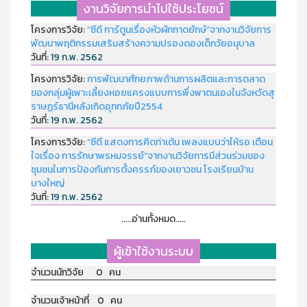
งานวิจัยการนำไปใช้ประโยชน์
โครงการวิจัย:
“ซีดี การ์ตูนเรื่องหัวผักกาดยักษ์”จากงานวิจัยการ
พัฒนาพฤติกรรมเสริมสร้างความปรองดองเด็กวัยอนุบาล
วันที่:
19 ก.พ. 2562
โครงการวิจัย:
การพัฒนาศักยภาพด้านการผลิตและการตลาด
ของกลุ่มผู้เพาะเลี้ยงหอยแครงแบบการพึ่งพาตนเองในจังหวัดสุ
ราษฏร์ธานีหลังเกิดอุทกภัยปี2554
วันที่:
19 ก.พ. 2562
โครงการวิจัย:
“ซีดี แสดงการคิดท่าเต้น เพลงแบบว่าให้รอ เตือน
ใจเรื่อง การรักษาพรหมจรรย์”จากงานวิจัยการมีส่วนร่วมของ
ชุมชนในการป้องกันการตั้งครรภ์ของเยาวชน โรงเรียนบ้าน
บางใหญ่
วันที่:
19 ก.พ. 2562
.....อ่านทั้งหมด.....
ผู้เข้าใช้งานระบบ
จำนวนนักวิจัย 0 คน
จำนวนเจ้าหน้าที่ 0 คน